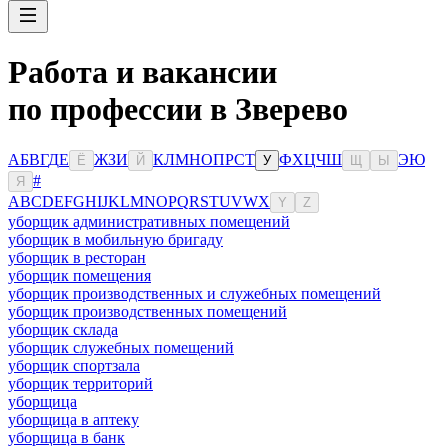
Работа и вакансии
по профессии в Зверево
А
Б
В
Г
Д
Е
Ж
З
И
К
Л
М
Н
О
П
Р
С
Т
Ф
Х
Ц
Ч
Ш
Э
Ю
Ё
Й
У
Щ
Ы
#
Я
A
B
C
D
E
F
G
H
I
J
K
L
M
N
O
P
Q
R
S
T
U
V
W
X
Y
Z
уборщик административных помещений
уборщик в мобильную бригаду
уборщик в ресторан
уборщик помещения
уборщик производственных и служебных помещений
уборщик производственных помещений
уборщик склада
уборщик служебных помещений
уборщик спортзала
уборщик территорий
уборщица
уборщица в аптеку
уборщица в банк