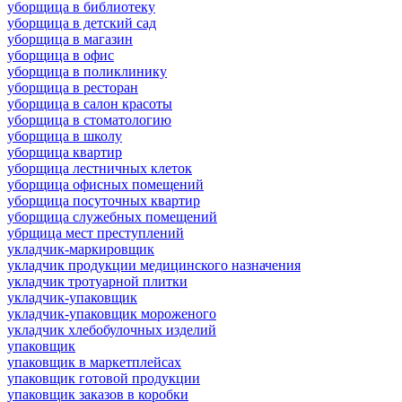
уборщица в библиотеку
уборщица в детский сад
уборщица в магазин
уборщица в офис
уборщица в поликлинику
уборщица в ресторан
уборщица в салон красоты
уборщица в стоматологию
уборщица в школу
уборщица квартир
уборщица лестничных клеток
уборщица офисных помещений
уборщица посуточных квартир
уборщица служебных помещений
убрщица мест преступлений
укладчик-маркировщик
укладчик продукции медицинского назначения
укладчик тротуарной плитки
укладчик-упаковщик
укладчик-упаковщик мороженого
укладчик хлебобулочных изделий
упаковщик
упаковщик в маркетплейсах
упаковщик готовой продукции
упаковщик заказов в коробки