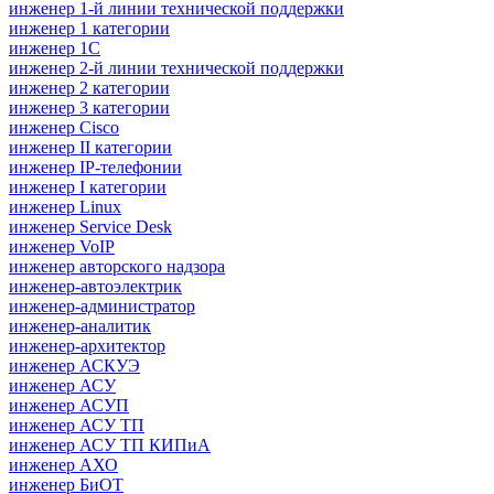
инженер 1-й линии технической поддержки
инженер 1 категории
инженер 1С
инженер 2-й линии технической поддержки
инженер 2 категории
инженер 3 категории
инженер Cisco
инженер II категории
инженер IP-телефонии
инженер I категории
инженер Linux
инженер Service Desk
инженер VoIP
инженер авторского надзора
инженер-автоэлектрик
инженер-администратор
инженер-аналитик
инженер-архитектор
инженер АСКУЭ
инженер АСУ
инженер АСУП
инженер АСУ ТП
инженер АСУ ТП КИПиА
инженер АХО
инженер БиОТ