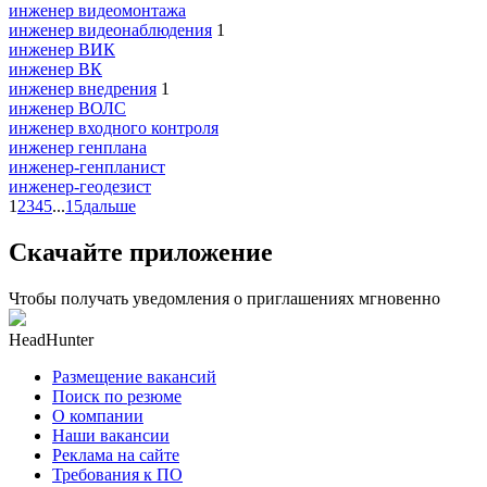
инженер видеомонтажа
инженер видеонаблюдения
1
инженер ВИК
инженер ВК
инженер внедрения
1
инженер ВОЛС
инженер входного контроля
инженер генплана
инженер-генпланист
инженер-геодезист
1
2
3
4
5
...
15
дальше
Скачайте приложение
Чтобы получать уведомления о приглашениях мгновенно
HeadHunter
Размещение вакансий
Поиск по резюме
О компании
Наши вакансии
Реклама на сайте
Требования к ПО