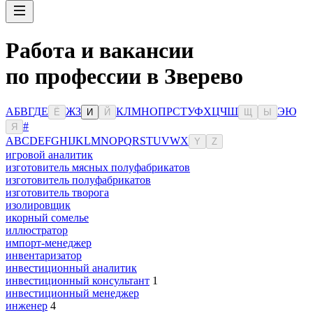
Работа и вакансии
по профессии в Зверево
А
Б
В
Г
Д
Е
Ж
З
К
Л
М
Н
О
П
Р
С
Т
У
Ф
Х
Ц
Ч
Ш
Э
Ю
Ё
И
Й
Щ
Ы
#
Я
A
B
C
D
E
F
G
H
I
J
K
L
M
N
O
P
Q
R
S
T
U
V
W
X
Y
Z
игровой аналитик
изготовитель мясных полуфабрикатов
изготовитель полуфабрикатов
изготовитель творога
изолировщик
икорный сомелье
иллюстратор
импорт-менеджер
инвентаризатор
инвестиционный аналитик
инвестиционный консультант
1
инвестиционный менеджер
инженер
4